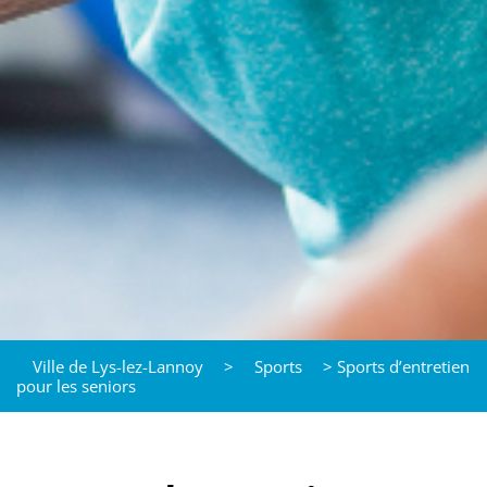
Ville de Lys-lez-Lannoy
>
Sports
>
Sports d’entretien
pour les seniors