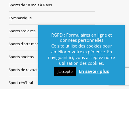
Sports de 18 mois à 6 ans
Gymnastique
Sports scolaires
RGPD : Formulaires en ligne et
données personnelles
Sports d’arts martiaux
Ce site utilise des cookies pour
améliorer votre expérience. En
Sports anciens
naviguant ici, vous acceptez notre
utilisation des cookies.
Sports de relaxation
En savoir plus
J'accepte
Sport cérébral
Danse
Équipements sportifs
Cyclisme