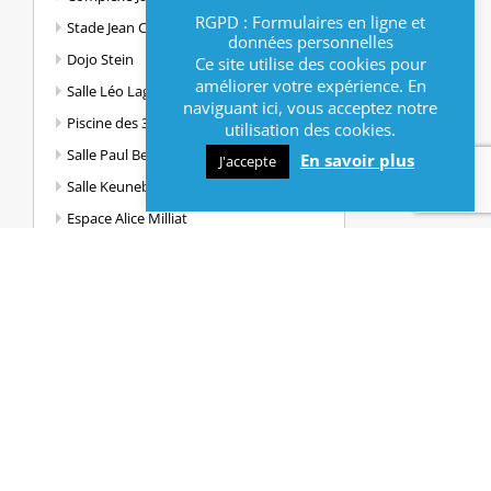
RGPD : Formulaires en ligne et
Stade Jean Cholle
données personnelles
Dojo Stein
Ce site utilise des cookies pour
améliorer votre expérience. En
Salle Léo Lagrange
naviguant ici, vous acceptez notre
Piscine des 3 villes
utilisation des cookies.
Salle Paul Bert
En savoir plus
J'accepte
Salle Keunebrock
Espace Alice Milliat
Cyclisme
Modélisme
Handisport
Sports d’eau