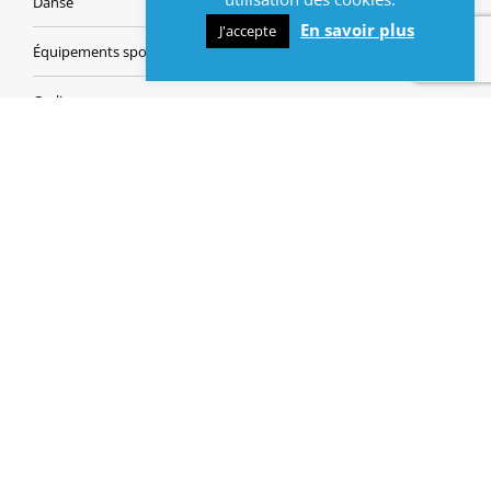
Danse
En savoir plus
J'accepte
Équipements sportifs
Cyclisme
Modélisme
Handisport
Sports d’eau
Sports de ballon
Sports de raquettes
Le sport à Lys