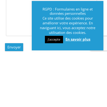
RGPD : Formulaires en ligne et
données personnelles
Ce site utilise des cookies pour
améliorer votre expérience. En
naviguant ici, vous acceptez notre
utilisation des cookies.
En savoir plus
J'accepte
Les destinataires des données sont uniquement les
personnels du service Etat-civil . Les données sont
conservées 1 semaine à compter de la réception du
formulaire. Vous pouvez accéder aux données vous
concernant ou demander leur effacement. Vous
disposez également d’un droit d’opposition, d’un
droit de rectification et d’un droit à la limitation du
traitement de vos données (cf. cnil.fr pour plus