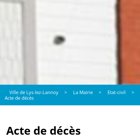
Ville de Lys-lez-Lannoy
>
La Mairie
>
Etat-civil
>
Acte de décès
Acte de décès