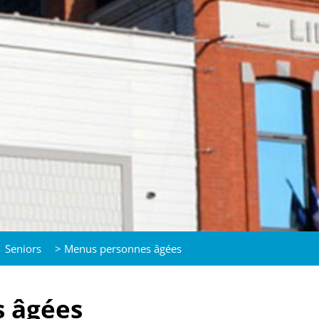
Seniors
>
Menus personnes âgées
 âgées