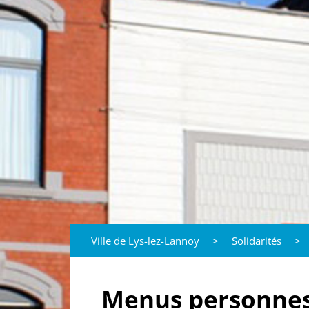
Ville de Lys-lez-Lannoy
>
Solidarités
>
Menus personnes