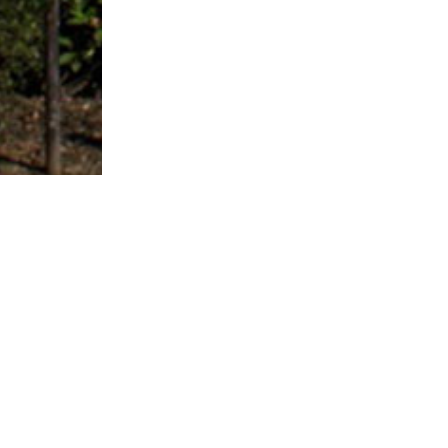
Contact et informations :
Mairie de Lys-lez-Lannoy
10 avenue Paul Bert