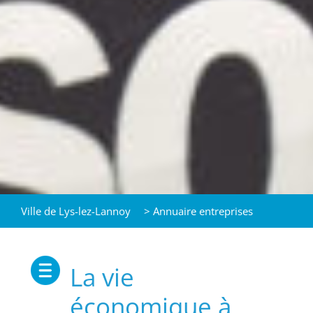
Ville de Lys-lez-Lannoy
>
Annuaire entreprises
La vie
économique à