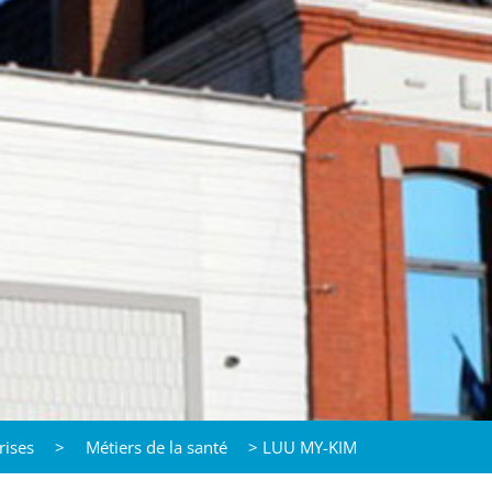
rises
>
Métiers de la santé
>
LUU MY-KIM