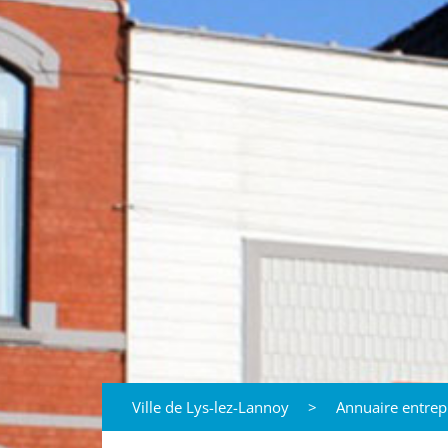
Ville de Lys-lez-Lannoy
>
Annuaire entrep