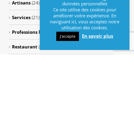
Artisans
(24)
données personnelles
Ce site utilise des cookies pour
améliorer votre expérience. En
Services
(21)
naviguant ici, vous acceptez notre
utilisation des cookies.
Professions libérales
(1)
En savoir plus
J'accepte
Restaurant
(1)
Métiers de bouche
(3)
Métiers de la santé
(43)
Presse-tabac
(2)
Métiers bien-être
(6)
Artisanat
(1)