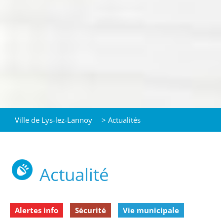
Ville de Lys-lez-Lannoy
>
Actualités
Actualité
Alertes info
Sécurité
Vie municipale