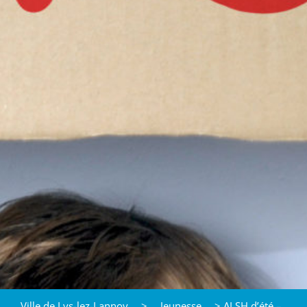
Ville de Lys-lez-Lannoy
>
Jeunesse
>
ALSH d’été –