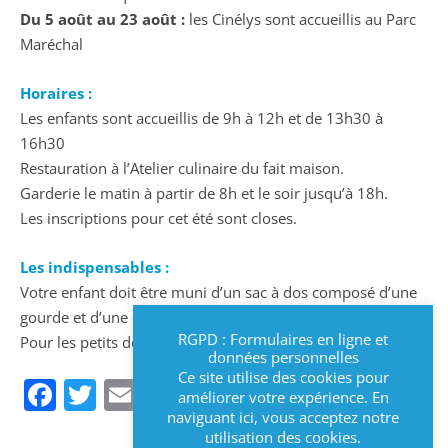
Du 5 août au 23 août :
les Cinélys sont accueillis au Parc
Maréchal
Horaires :
Les enfants sont accueillis de 9h à 12h et de 13h30 à
16h30
Restauration à l’Atelier culinaire du fait maison.
Garderie le matin à partir de 8h et le soir jusqu’à 18h.
Les inscriptions pour cet été sont closes.
Les indispensables :
Votre enfant doit être muni d’un sac à dos composé d’une
gourde et d’une casquette ainsi qu’une crème solaire.
RGPD : Formulaires en ligne et
Pour les petits de 3 ans, prévoir un change.
données personnelles
Ce site utilise des cookies pour
Facebook
Twitter
Email
améliorer votre expérience. En
naviguant ici, vous acceptez notre
utilisation des cookies.