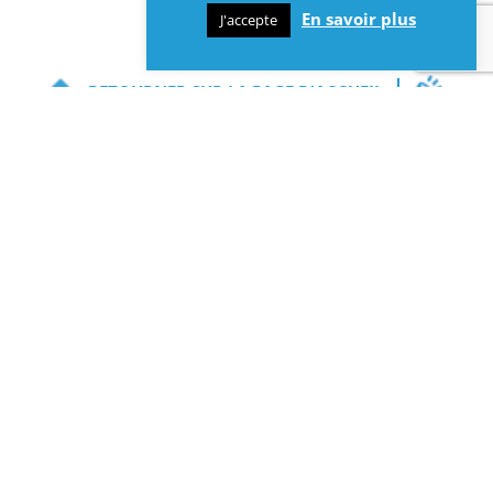
En savoir plus
J'accepte
RETOURNER SUR LA PAGE D'ACCUEIL
CONSULTER TOUTES LES ACTUALITÉS
INFOS
Contact et informations :
Mairie de Lys-lez-Lannoy
10 avenue Paul Bert
59390 Lys-lez-Lannoy
Tél : 03 20 75 27 07