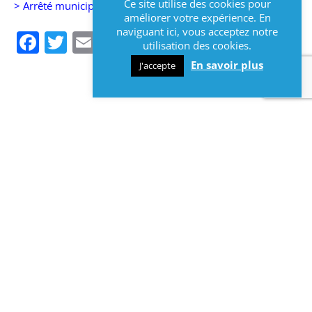
Ce site utilise des cookies pour
> Arrêté municipal
améliorer votre expérience. En
naviguant ici, vous acceptez notre
Facebook
Twitter
Email
utilisation des cookies.
En savoir plus
J'accepte
RETOURNER SUR LA PAGE D'ACCUEIL
CONSULTER TOUTES LES ACTUALITÉS
INFOS