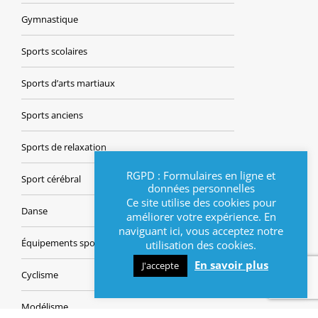
Gymnastique
Sports scolaires
Sports d’arts martiaux
Sports anciens
Sports de relaxation
RGPD : Formulaires en ligne et
Sport cérébral
données personnelles
Ce site utilise des cookies pour
Danse
améliorer votre expérience. En
naviguant ici, vous acceptez notre
Équipements sportifs
utilisation des cookies.
En savoir plus
J'accepte
Cyclisme
Modélisme