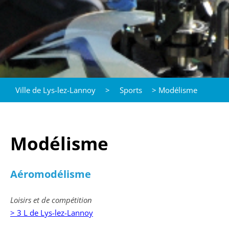
Ville de Lys-lez-Lannoy
>
Sports
>
Modélisme
Modélisme
Aéromodélisme
Loisirs et de compétition
> 3 L de Lys-lez-Lannoy