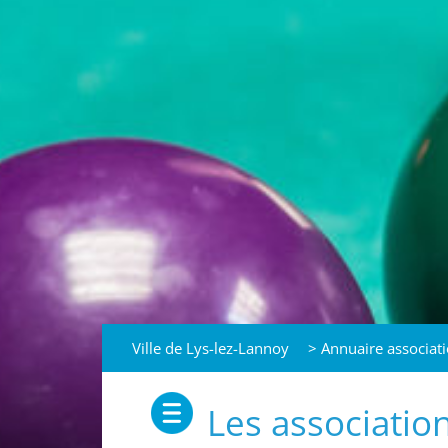
Ville de Lys-lez-Lannoy
>
Annuaire associat
Les associatio