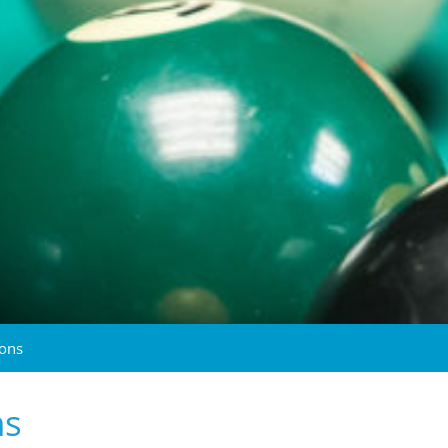
ions
ns