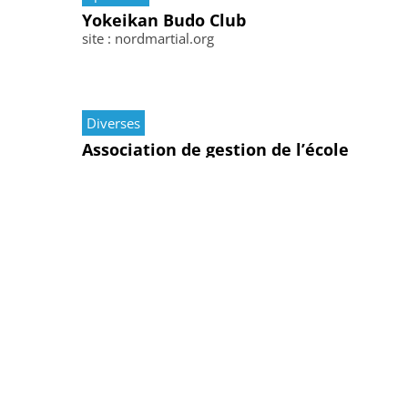
Yokeikan Budo Club
site : nordmartial.org
Diverses
Association de gestion de l’école
Saint-Luc OGEC
Diverses
RC Mod Racing
Les participants pilotent des voitures
électriques à l’échelle 1/10 sur un circuit
moquette. Le tracé du circuit change chaque
semaine. Des sessions de 10 mn…