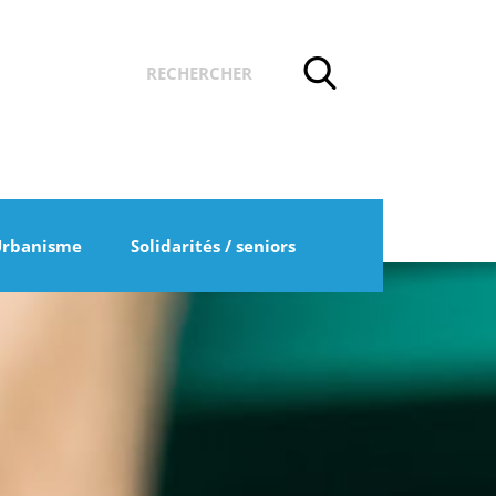
Urbanisme
Solidarités / seniors