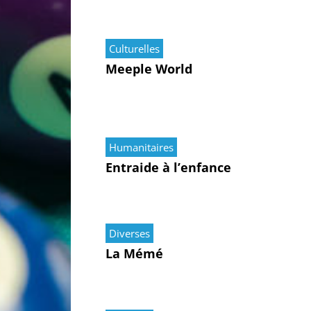
Culturelles
Meeple World
Humanitaires
Entraide à l’enfance
Diverses
La Mémé