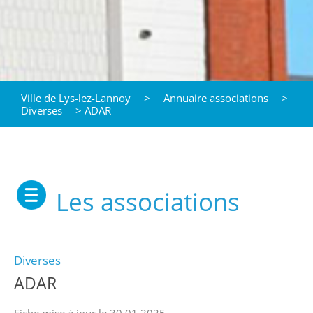
Ville de Lys-lez-Lannoy
>
Annuaire associations
>
Diverses
>
ADAR
Les associations
Diverses
ADAR
Fiche mise à jour le 30.01.2025