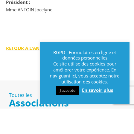
Président :
Mme ANTOIN Jocelyne
RETOUR À L'ANNUAIRE >
RGPD : Formulaires en ligne et
données personnelles
Ce site utilise des cookies pour
améliorer votre expérience. En
naviguant ici, vous acceptez notre
utilisation des cookies.
En savoir plus
J'accepte
Toutes les
Associations
Culturelles