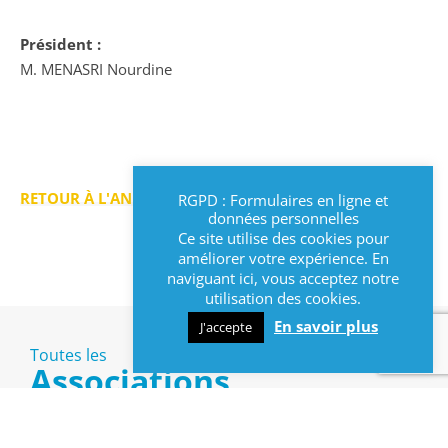
Président :
M. MENASRI Nourdine
RETOUR À L'ANNUAIRE >
RGPD : Formulaires en ligne et
données personnelles
Ce site utilise des cookies pour
améliorer votre expérience. En
naviguant ici, vous acceptez notre
utilisation des cookies.
En savoir plus
J'accepte
Toutes les
Associations
Culturelles