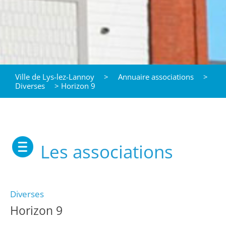
Ville de Lys-lez-Lannoy
>
Annuaire associations
>
Diverses
>
Horizon 9
Les associations
Diverses
Horizon 9