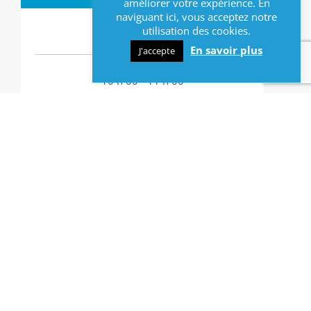
améliorer votre expérience. En
naviguant ici, vous acceptez notre
Date :
utilisation des cookies.
15/03/2025
En savoir plus
J'accepte
Horaires :
10 h 00 - 11 h 00
LIEU
Bibliothèque municipale de Lys-lez-Lannoy
avenue Paul Bert
Lys-lez-Lannoy
CONTACT
03 20 66 13 70
bibliotheque@mairie-lyslezlannoy.com