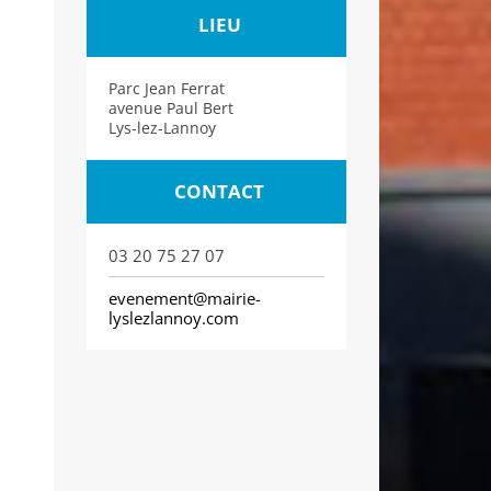
LIEU
Parc Jean Ferrat
avenue Paul Bert
Lys-lez-Lannoy
CONTACT
03 20 75 27 07
evenement@mairie-
lyslezlannoy.com