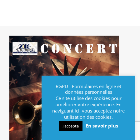
RGPD : Formulaires en ligne et
données personnelles
Ce site utilise des cookies pour
améliorer votre expérience. En
naviguant ici, vous acceptez notre
utilisation des cookies.
En savoir plus
J'accepte