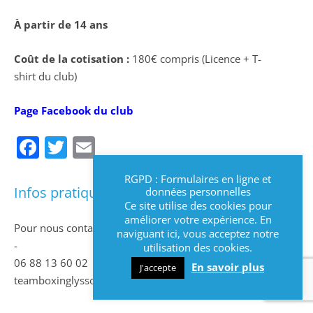
À partir de 14 ans
Coût de la cotisation :
180€ compris (Licence + T-
shirt du club)
Page Facebook du club
Facebook
Twitter
Email
RGPD : Formulaires en ligne et
Infos pratiques
données personnelles
Ce site utilise des cookies pour
améliorer votre expérience. En
Pour nous contacter :
naviguant ici, vous acceptez notre
-
utilisation des cookies.
06 88 13 60 02
En savoir plus
J'accepte
teamboxinglyssois@gmail.com