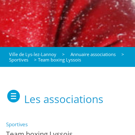
Ville de Lys-lez-Lannoy
>
Annuaire associations
>
Sportives
>
Team boxing Lyssois
Les associations
Sportives
Team boxing Lyssois