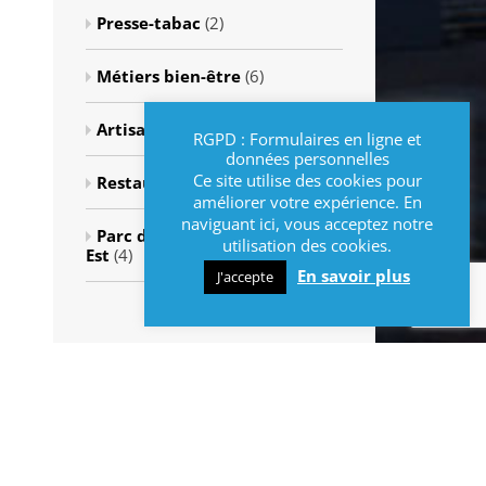
Presse-tabac
(2)
Métiers bien-être
(6)
Artisanat
(1)
RGPD : Formulaires en ligne et
données personnelles
Ce site utilise des cookies pour
Restauration rapide
(3)
améliorer votre expérience. En
naviguant ici, vous acceptez notre
Parc d'activité Versant Nord-
utilisation des cookies.
Est
(4)
En savoir plus
J'accepte