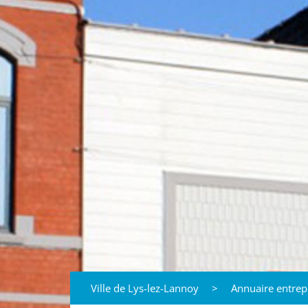
Ville de Lys-lez-Lannoy
>
Annuaire entrep