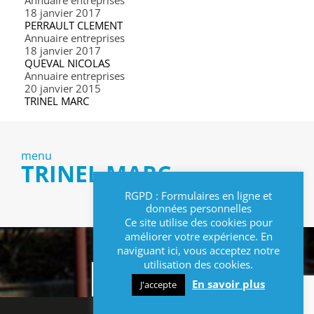
18 janvier 2017
PERRAULT CLEMENT
Annuaire entreprises
18 janvier 2017
QUEVAL NICOLAS
Annuaire entreprises
20 janvier 2015
TRINEL MARC
menu
TRINEL MARC
RGPD : Formulaires en ligne et
données personnelles
Ce site utilise des cookies pour
améliorer votre expérience. En
naviguant ici, vous acceptez notre
utilisation des cookies.
INFOS
En savoir plus
J'accepte