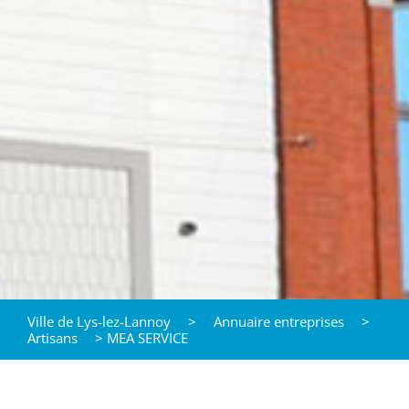
Ville de Lys-lez-Lannoy
>
Annuaire entreprises
>
Artisans
>
MEA SERVICE