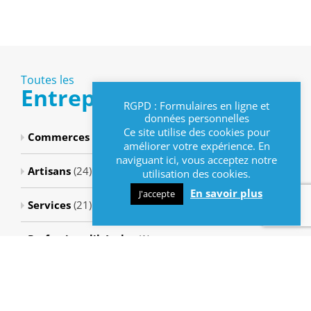
Toutes les
Entreprises
RGPD : Formulaires en ligne et
données personnelles
Ce site utilise des cookies pour
Commerces
(8)
améliorer votre expérience. En
naviguant ici, vous acceptez notre
Artisans
(24)
utilisation des cookies.
En savoir plus
J'accepte
Services
(21)
Professions libérales
(1)
Restaurant
(1)
Métiers de bouche
(3)