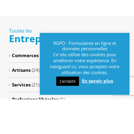
Toutes les
Entreprises
RGPD : Formulaires en ligne et
données personnelles
Ce site utilise des cookies pour
Commerces
(8)
améliorer votre expérience. En
naviguant ici, vous acceptez notre
Artisans
(24)
utilisation des cookies.
En savoir plus
J'accepte
Services
(21)
Professions libérales
(1)
Restaurant
(1)
Métiers de bouche
(3)