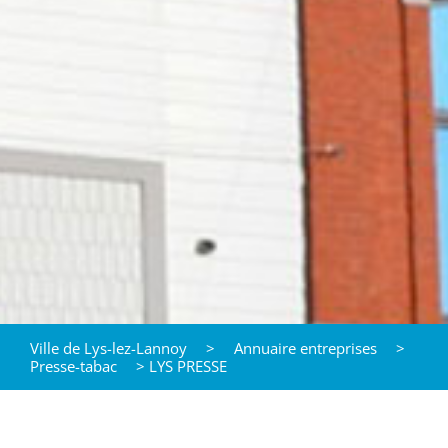
Ville de Lys-lez-Lannoy
>
Annuaire entreprises
>
Presse-tabac
>
LYS PRESSE