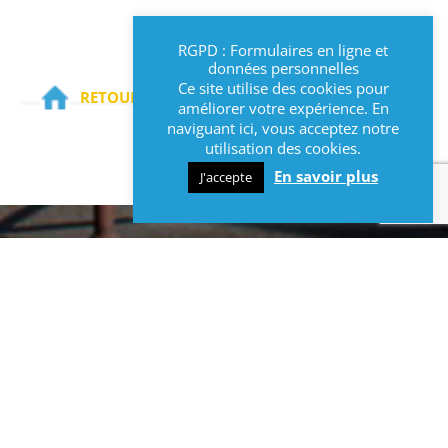
RGPD : Formulaires en ligne et
données personnelles
Ce site utilise des cookies pour
RETOURNER SUR LA PAGE D'ACCUEIL
améliorer votre expérience. En
naviguant ici, vous acceptez notre
utilisation des cookies.
En savoir plus
J'accepte
INFOS
Contact et informations :
Mairie de Lys-lez-Lannoy
10 avenue Paul Bert
59390 Lys-lez-Lannoy