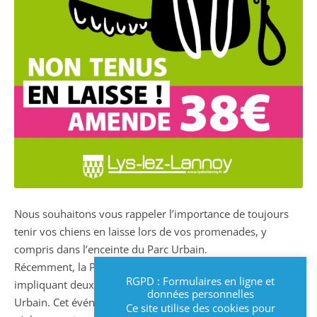
Nous souhaitons vous rappeler l’importance de toujours
tenir vos chiens en laisse lors de vos promenades, y
compris dans l’enceinte du Parc Urbain.
Récemment, la Police Municipale a été alertée d’un incident
RGPD : Formulaires en ligne et
impliquant deux chiens non tenus en laisse dans le Parc
données personnelles
Urbain. Cet événement regrettable aurait pu être évité si la
Ce site utilise des cookies pour