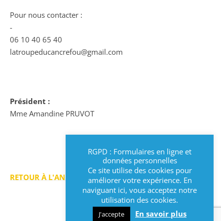
Pour nous contacter :
-
06 10 40 65 40
latroupeducancrefou@gmail.com
Président :
Mme Amandine PRUVOT
RGPD : Formulaires en ligne et
données personnelles
Ce site utilise des cookies pour
RETOUR À L'ANNUAIRE >
améliorer votre expérience. En
naviguant ici, vous acceptez notre
utilisation des cookies.
En savoir plus
J'accepte