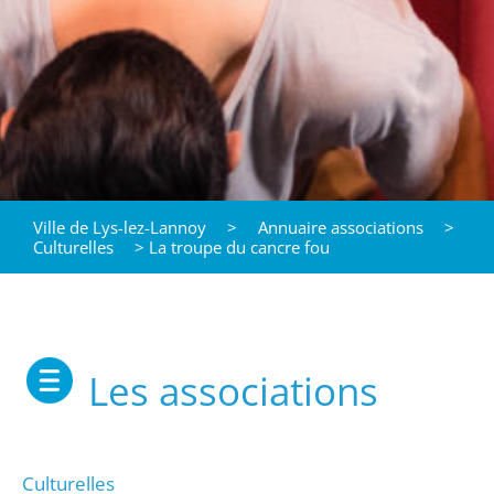
Ville de Lys-lez-Lannoy
>
Annuaire associations
>
Culturelles
>
La troupe du cancre fou
Les associations
Culturelles