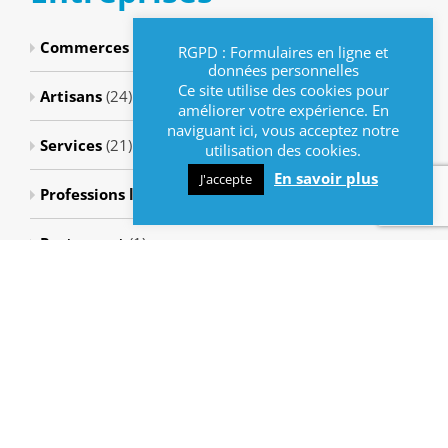
Commerces
(8)
RGPD : Formulaires en ligne et
données personnelles
Ce site utilise des cookies pour
Artisans
(24)
améliorer votre expérience. En
naviguant ici, vous acceptez notre
Services
(21)
utilisation des cookies.
En savoir plus
J'accepte
Professions libérales
(1)
Restaurant
(1)
Métiers de bouche
(3)
Métiers de la santé
(43)
Presse-tabac
(2)
Métiers bien-être
(6)