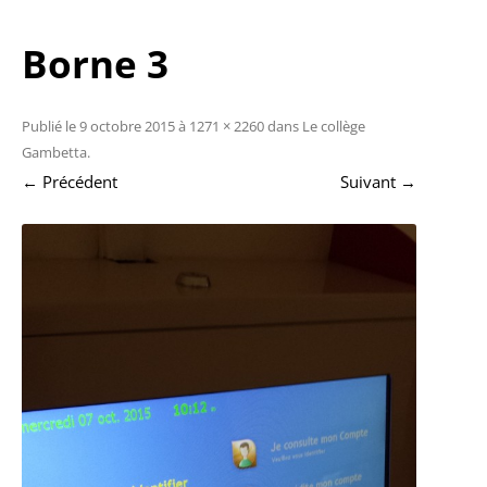
Borne 3
Publié le
9 octobre 2015
à
1271 × 2260
dans
Le collège
Gambetta
.
← Précédent
Suivant →