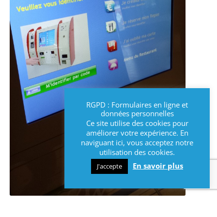
RGPD : Formulaires en ligne et
données personnelles
Ce site utilise des cookies pour
améliorer votre expérience. En
naviguant ici, vous acceptez notre
utilisation des cookies.
En savoir plus
J'accepte