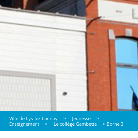
Ville de Lys-lez-Lannoy
>
Jeunesse
>
Enseignement
>
Le collège Gambetta
>
Borne 3