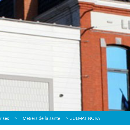
rises
>
Métiers de la santé
>
GUEMAT NORA