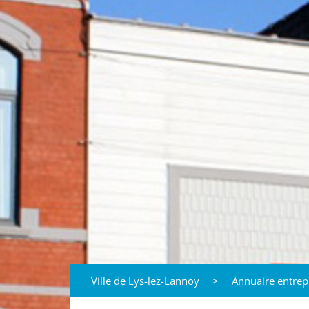
Ville de Lys-lez-Lannoy
>
Annuaire entrep