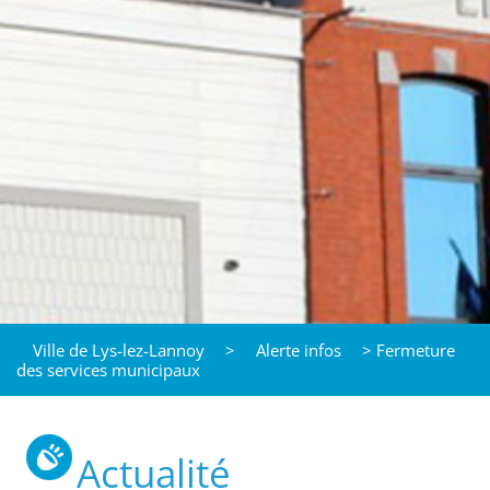
Ville de Lys-lez-Lannoy
>
Alerte infos
>
Fermeture
des services municipaux
Actualité