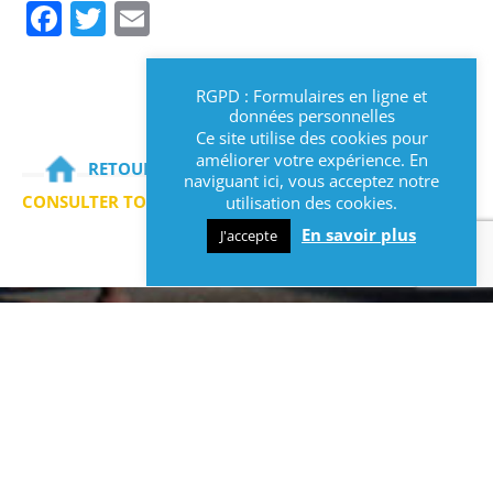
Facebook
Twitter
Email
RGPD : Formulaires en ligne et
données personnelles
Ce site utilise des cookies pour
améliorer votre expérience. En
RETOURNER SUR LA PAGE D'ACCUEIL
naviguant ici, vous acceptez notre
CONSULTER TOUTES LES ACTUALITÉS
utilisation des cookies.
En savoir plus
J'accepte
INFOS
Contact et informations :
Mairie de Lys-lez-Lannoy