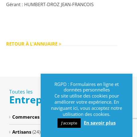
Gérant : HUMBERT-DROZ JEAN-FRANCOIS
RETOUR À L'ANNUAIRE >
RGPD : Formulaires en ligne et
données personnelles
Toutes les
Ce site utilise des cookies pour
Entreprises
améliorer votre expérience. En
naviguant ici, vous acceptez notre
utilisation des cookies.
Commerces
(8)
En savoir plus
J'accepte
Artisans
(24)