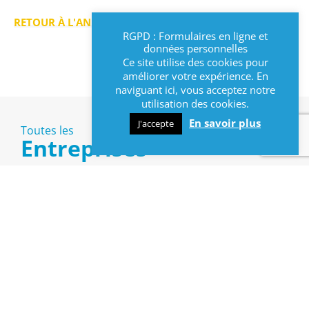
RETOUR À L'ANNUAIRE >
RGPD : Formulaires en ligne et
données personnelles
Ce site utilise des cookies pour
améliorer votre expérience. En
naviguant ici, vous acceptez notre
utilisation des cookies.
En savoir plus
J'accepte
Toutes les
Entreprises
Commerces
(8)
Artisans
(24)
Services
(21)
Professions libérales
(1)