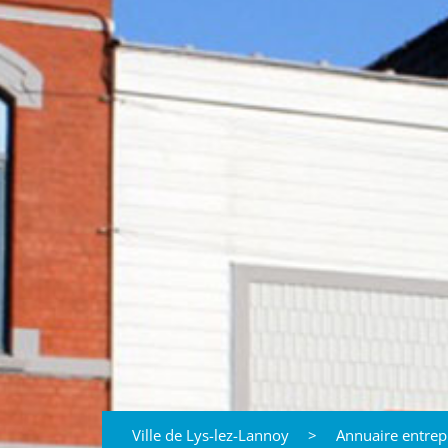
Ville de Lys-lez-Lannoy
>
Annuaire entrep