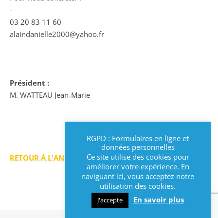
-
03 20 83 11 60
alaindanielle2000@yahoo.fr
Président :
M. WATTEAU Jean-Marie
RGPD : Formulaires en ligne et
données personnelles
Ce site utilise des cookies pour
RETOUR À L'ANNUAIRE >
améliorer votre expérience. En
naviguant ici, vous acceptez notre
utilisation des cookies.
En savoir plus
J'accepte