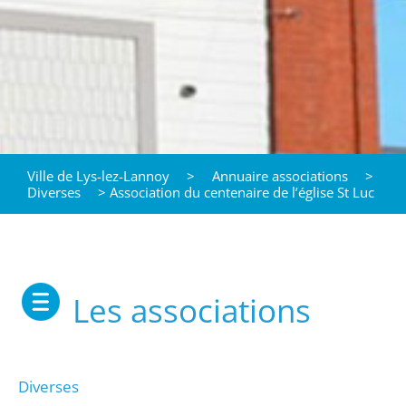
Ville de Lys-lez-Lannoy
>
Annuaire associations
>
Diverses
>
Association du centenaire de l’église St Luc
Les associations
Diverses