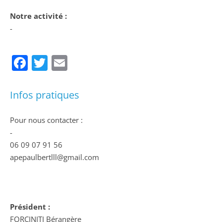
Notre activité :
-
Facebook
Twitter
Email
Infos pratiques
Pour nous contacter :
-
06 09 07 91 56
apepaulbertlll@gmail.com
Président :
FORCINITI Bérangère