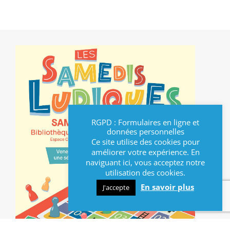
RGPD : Formulaires en ligne et
données personnelles
Ce site utilise des cookies pour
améliorer votre expérience. En
naviguant ici, vous acceptez notre
utilisation des cookies.
En savoir plus
J'accepte