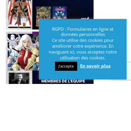
RGPD : Formulaires en ligne et
données personnelles
Ce site utilise des cookies pour
améliorer votre expérience. En
naviguant ici, vous acceptez notre
utilisation des cookies.
En savoir plus
J'accepte