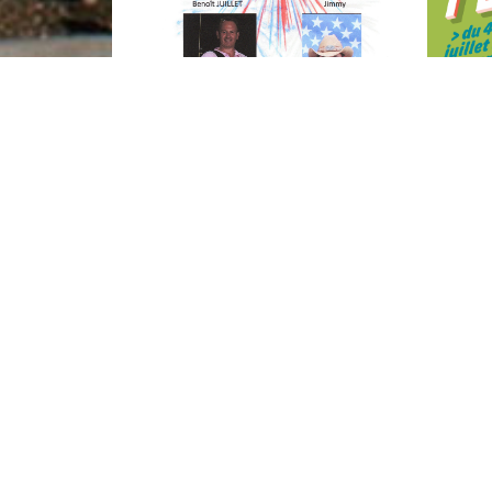
ANIMATION MUSICALE AVEC
FESTIV’
04/07/2
LYS ANIMATION
14/07/2026
Contact et informations :
Mairie de Lys-lez-Lannoy