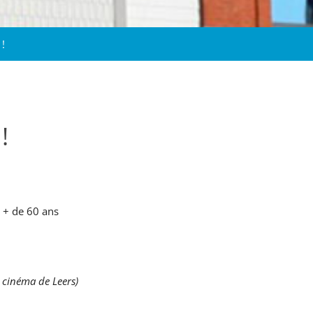
 !
!
s + de 60 ans
 cinéma de Leers)