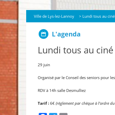
Ville de Lys-lez-Lannoy
>
Lundi tous au ciné
L'agenda
Lundi tous au ciné 
29 juin
Organisé par le Conseil des seniors pour le
RDV à 14h salle Desmulliez
Tarif :
6€
(règlement par chèque à l’ordre du