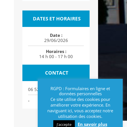
DATES ET HORAIRES
Date :
29/06/2026
Horaires :
14 h 00 - 17 h 00
CONTACT
RGPD : Formulaires en ligne et
06 52 00 09 67
données personnelles
Ce site utilise des cookies pour
-
améliorer votre expérience. En
naviguant ici, vous acceptez notre
utilisation des cookies.
En savoir plus
J'accepte