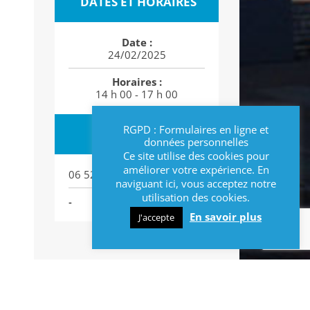
DATES ET HORAIRES
Date :
24/02/2025
Horaires :
14 h 00 - 17 h 00
RGPD : Formulaires en ligne et
CONTACT
données personnelles
Ce site utilise des cookies pour
améliorer votre expérience. En
06 52 00 09 67
naviguant ici, vous acceptez notre
utilisation des cookies.
-
En savoir plus
J'accepte