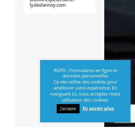
lyslezlannoy.com
RGPD : Formulaires en ligne et
données personnelles
Ce site utilise des cookies pour
améliorer votre expérience. En
naviguant ici, vous acceptez notre
utilisation des cookies.
En savoir plus
J'accepte