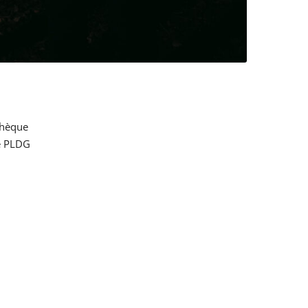
thèque
e PLDG