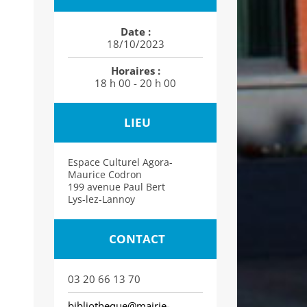
Date :
18/10/2023
Horaires :
18 h 00 - 20 h 00
LIEU
Espace Culturel Agora-
Maurice Codron
199 avenue Paul Bert
Lys-lez-Lannoy
CONTACT
03 20 66 13 70
bibliotheque@mairie-