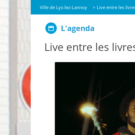
Ville de Lys-lez-Lannoy
>
Live entre les livre
L'agenda
Live entre les livre