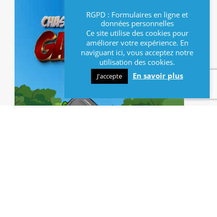
RGPD : Formulaires en ligne et
données personnelles
Ce site utilise des cookies pour
améliorer votre expérience. En
naviguant ici, vous acceptez notre
utilisation des cookies.
En savoir plus
J'accepte