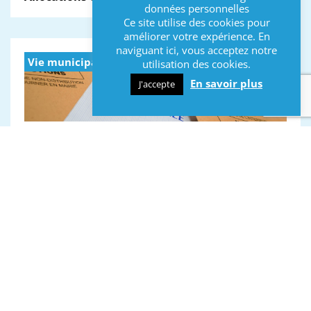
données personnelles
Ce site utilise des cookies pour
améliorer votre expérience. En
naviguant ici, vous acceptez notre
Vie municipale
utilisation des cookies.
En savoir plus
J'accepte
15 mars 2020
Résultat des élections municipales du 15 mars
2020.
INFOS