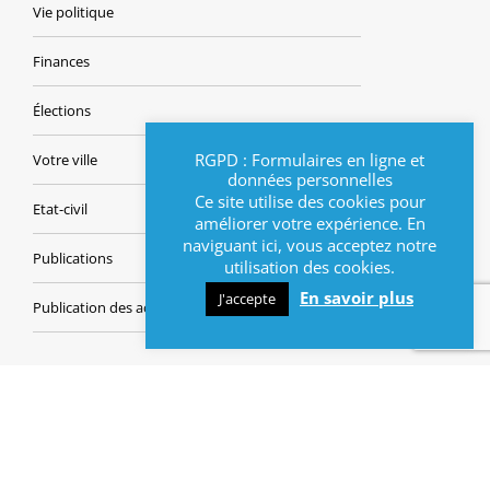
Vie politique
Finances
Élections
RGPD : Formulaires en ligne et
Votre ville
données personnelles
Ce site utilise des cookies pour
Etat-civil
améliorer votre expérience. En
naviguant ici, vous acceptez notre
Publications
utilisation des cookies.
En savoir plus
J'accepte
Publication des actes
INFOS