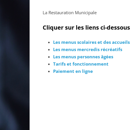
La Restauration Municipale
Cliquer sur les liens ci-desso
Les menus scolaires et des accueils 
Les menus mercredis récréatifs
Les menus personnes âgées
Tarifs et fonctionnement
Paiement en ligne