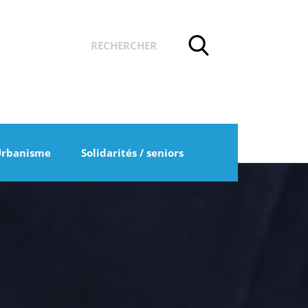
Urbanisme
Solidarités / seniors