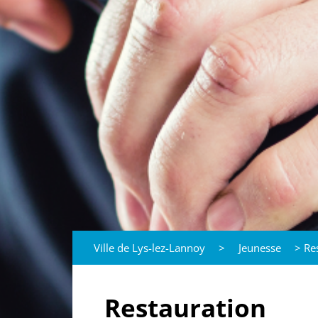
Ville de Lys-lez-Lannoy
>
Jeunesse
>
Re
Restauration