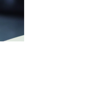
Contact et informations :
Mairie de Lys-lez-Lannoy
10 avenue Paul Bert