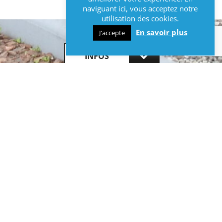
naviguant ici, vous acceptez notre
utilisation des cookies.
En savoir plus
J'accepte
INFOS
Contact et informations :
Mairie de Lys-lez-Lannoy
10 avenue Paul Bert
59390 Lys-lez-Lannoy
Tél : 03 20 75 27 07
Du Mardi au vendredi :
De 8h30 à 12h30
et de 13h30 à 17h30
et le Samedi :
De 8h30 à 12h30