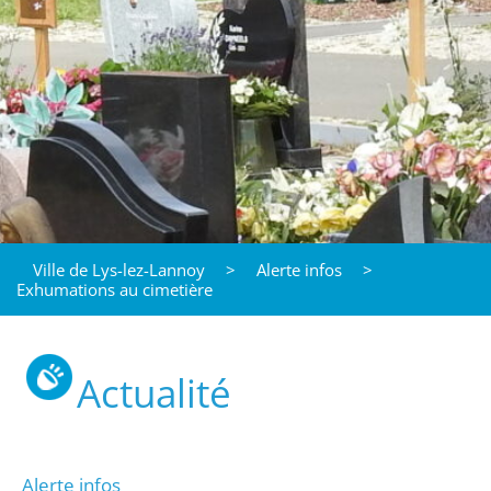
Ville de Lys-lez-Lannoy
>
Alerte infos
>
Exhumations au cimetière
Actualité
Alerte infos