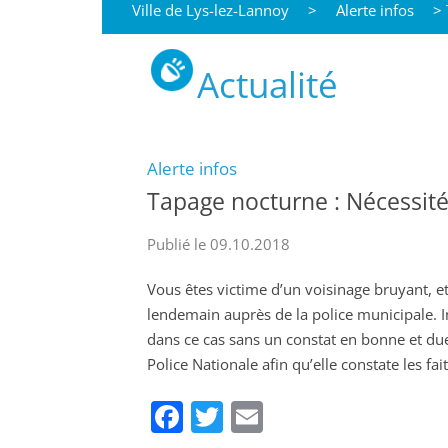
Ville de Lys-lez-Lannoy
>
Alerte infos
>
Actualité
Alerte infos
Tapage nocturne : Nécessité
Publié le 09.10.2018
Vous êtes victime d’un voisinage bruyant, et 
lendemain auprès de la police municipale. I
dans ce cas sans un constat en bonne et du
Police Nationale afin qu’elle constate les fai
Facebook
Twitter
Email