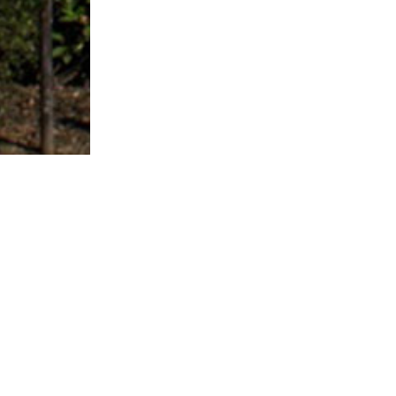
Contact et informations :
Mairie de Lys-lez-Lannoy
10 avenue Paul Bert