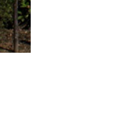
Contact et informations :
Mairie de Lys-lez-Lannoy
10 avenue Paul Bert