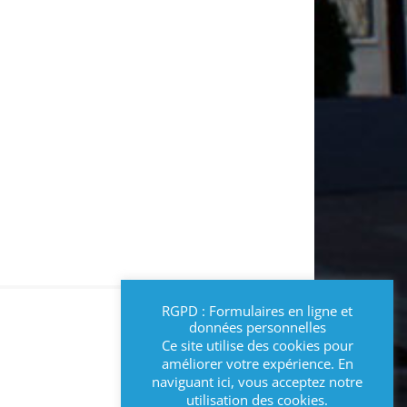
RGPD : Formulaires en ligne et
données personnelles
Ce site utilise des cookies pour
améliorer votre expérience. En
naviguant ici, vous acceptez notre
utilisation des cookies.