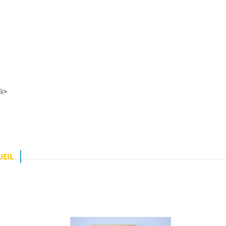
i>
UEIL