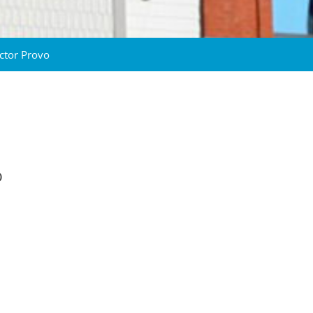
ictor Provo
o