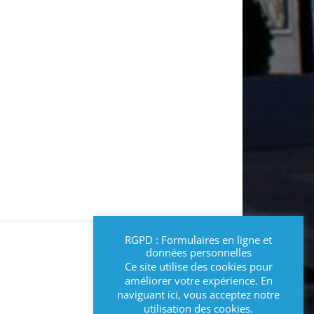
RGPD : Formulaires en ligne et
données personnelles
Ce site utilise des cookies pour
améliorer votre expérience. En
naviguant ici, vous acceptez notre
utilisation des cookies.