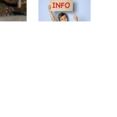
Inscriptions aux
Renouvell
Mercredis du 1er
Conseil d’
trimestre
du CCAS
Publié le 16.06.2026
Publié le 2