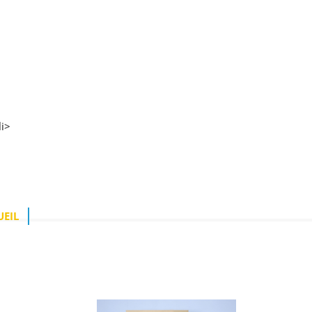
i>
UEIL